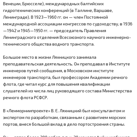
Венеции, Брюсселе), международных балтийских
КОНТАКТЫ
гидротехнических конференций (в Таллине, Варшаве,
Ленинграде). В 1923—1960 гг. он — член Постоянной
международной ассоциации конгрессов по судоходству, в 1936
—1942 и 1945—1950 гг. — председатель Правления
Ленинградского отделения Всесоюзного научного инженерно-
технического общества водного транспорта.
Большое место в жизни Ляхницкого занимала
преподавательская деятельность. Он преподавал в Институте
инженеров путей сообщения, в Московском институте
инженеров транспорта, был профессором Академии речного
флота, где читал курс для повышения квалификации
слушателей из числа лиц руководящего состава Министерства
речного флота РСФСР.
В «Ленморниипроекте» В. Е. Ляхницкий был консультантом и
экспертом по разработкам, связанным с развитием морских
портов, внеся большой вклад в дело портостроения страны.