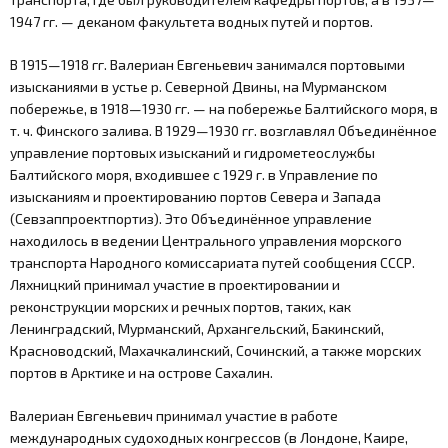
1947 гг. — деканом факультета водных путей и портов.
Оценка экономической эффективности
проектов
В 1915—1918 гг. Валериан Евгеньевич занимался портовыми
изысканиями в устье р. Северной Двины, на Мурманском
побережье, в 1918—1930 гг. — на побережье Балтийского моря, в
Инженерные изыскания и лабораторные
т. ч. Финского залива. В 1929—1930 гг. возглавлял Объединённое
исследования
управление портовых изысканий и гидрометеослужбы
Балтийского моря, входившее с 1929 г. в Управление по
Проектирование гидротехнических
изысканиям и проектированию портов Севера и Запада
и портовых сооружений
(Севзаппроектпортиз). Это Объединённое управление
находилось в ведении Центрального управления морского
транспорта Народного комиссариата путей сообщения СССР.
ДОКУМЕНТЫ
Ляхницкий принимал участие в проектировании и
реконструкции морских и речных портов, таких, как
ВСЕ ДОКУМЕНТЫ
Ленинградский, Мурманский, Архангельский, Бакинский,
Красноводский, Махачкалинский, Сочинский, а также морских
Раскрытие корпоративной информации
портов в Арктике и на острове Сахалин.
Валериан Евгеньевич принимал участие в работе
ВАКАНСИИ
международных судоходных конгрессов (в Лондоне, Каире,