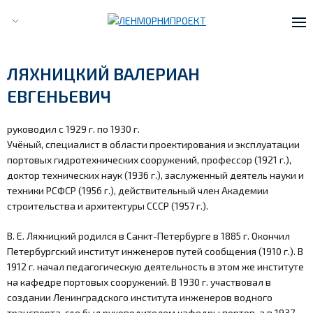
О КОМПАНИИ
ЛЯХНИЦКИЙ ВАЛЕРИАН
ИСТОРИЯ КОМПАНИИ
ЕВГЕНЬЕВИЧ
РУКОВОДСТВО КОМПАНИИ
руководил с 1929 г. по 1930 г.
Учёный, специалист в области проектирования и эксплуатации
ДИРЕКТОРСКИЙ КОРПУС
портовых гидротехнических сооружений, профессор (1921 г.),
доктор технических наук (1936 г.), заслуженный деятель науки и
НАГРАДЫ КОМПАНИИ
техники РСФСР (1956 г.), действительный член Академии
строительства и архитектуры СССР (1957 г.).
СМИ о нас
В. Е. Ляхницкий родился в Санкт-Петербурге в 1885 г. Окончил
Петербургский институт инженеров путей сообщения (1910 г.). В
НАПРАВЛЕНИЯ ДЕЯТЕЛЬНОСТИ
1912 г. начал педагогическую деятельность в этом же институте
на кафедре портовых сооружений. В 1930 г. участвовал в
Создание цифровых информационных
создании Ленинградского института инженеров водного
моделей
транспорта, где был руководителем кафедры портов, а в 1937—