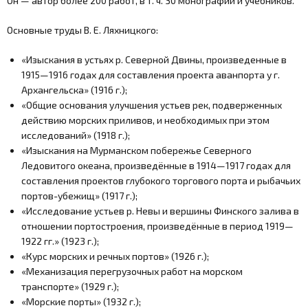
Он — автор более 200 работ, в т. ч. 30 монографий и учебников.
Основные труды В. Е. Ляхницкого:
«Изыскания в устьях р. Северной Двины, произведенные в
1915—1916 годах для составления проекта аванпорта у г.
Архангельска» (1916 г.);
«Общие основания улучшения устьев рек, подверженных
действию морских приливов, и необходимых при этом
исследований» (1918 г.);
«Изыскания на Мурманском побережье Северного
Ледовитого океана, произведённые в 1914—1917 годах для
составления проектов глубокого торгового порта и рыбачьих
портов-убежищ» (1917 г.);
«Исследование устьев р. Невы и вершины Финского залива в
отношении портостроения, произведённые в период 1919—
1922 гг.» (1923 г.);
«Курс морских и речных портов» (1926 г.);
«Механизация перегрузочных работ на морском
транспорте» (1929 г.);
«Морские порты» (1932 г.);